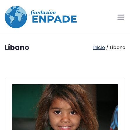
Enpade –
Fundación Enpade
Fundación
Líbano
Enpade
Inicio
Líbano